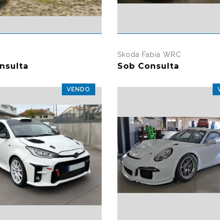
327 visualizações
311 vi
Skoda Fabia WRC
nsulta
Sob Consulta
VENDO