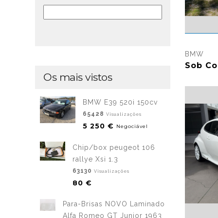
BMW
Sob Co
Os mais vistos
BMW E39 520i 150cv
65428
Visualizações
5 250 €
Negociável
Chip/box peugeot 106
rallye Xsi 1.3
63130
Visualizações
80 €
Para-Brisas NOVO Laminado
Alfa Romeo GT Junior 1963