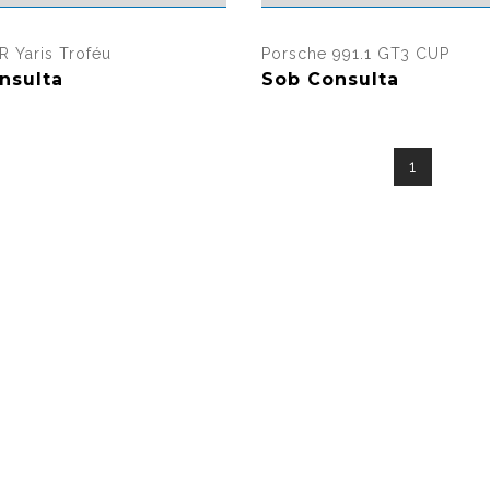
361 visualizações
294 vi
R Yaris Troféu
Porsche 991.1 GT3 CUP
nsulta
Sob Consulta
1