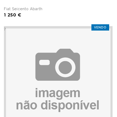
Fiat Seicento Abarth
1 250 €
VENDO
?>