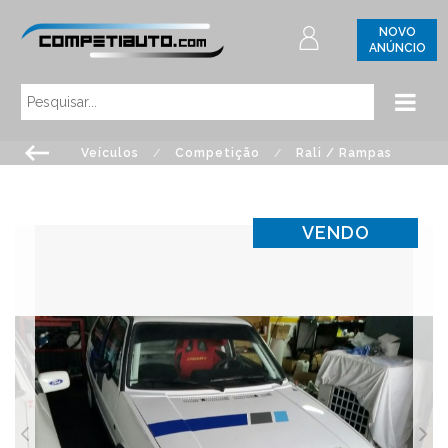
NOVO
ANÚNCIO
Veículos
/
Competição
/
Rali / Rampas
VENDO