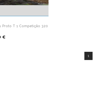
5861 visualizações
 Proto T 1 Competição 320
0 €
1