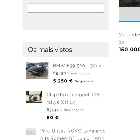
Mercedes
cv
Os mais vistos
150 00
BMW E39 520i 150cv
65430
Visualizações
5 250 €
Negociável
Chip/box peugeot 106
rallye Xsi 1.3
63132
Visualizações
80 €
Para-Brisas NOVO Laminado
Alfa Romeo GT Junior 1963