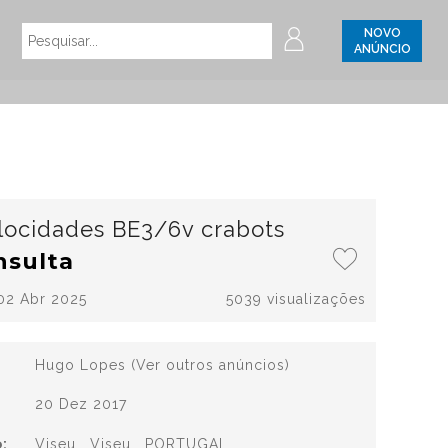
NOVO
ANÚNCIO
locidades BE3/6v crabots
nsulta
02 Abr 2025
5039 visualizações
Hugo Lopes
(Ver outros anúncios)
20 Dez 2017
:
Viseu , Viseu , PORTUGAL