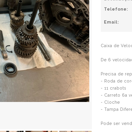
Telefone:
Email:
Caixa de Velo
De 6 velocidad
Precisa de rep
- Roda de cor
- 11 crabots
- Carreto 6a 
- Cloche
- Tampa Difer
Pode ser vend