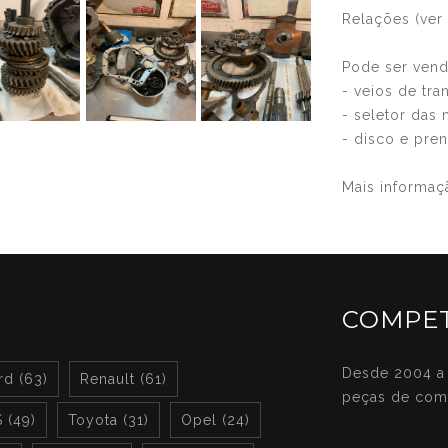
Relações (ver 
Pode ser vend
- veios de tr
- seletor das
- disco e pre
Mais informaç
COMPET
Desde 2004 a 
rd (63)
Renault (61)
peças de com
 (49)
Toyota (31)
Opel (24)