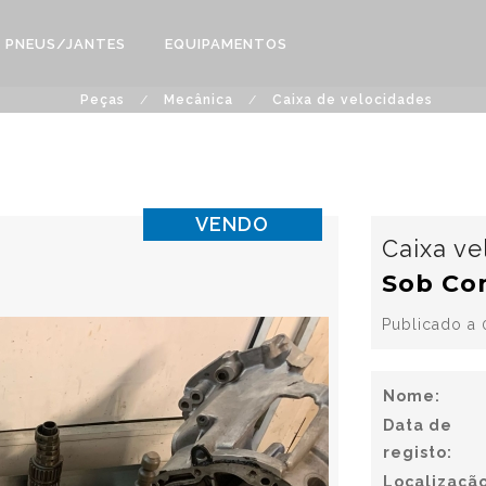
PNEUS/JANTES
EQUIPAMENTOS
Peças
/
Mecânica
/
Caixa de velocidades
VENDO
Caixa ve
Sob Co
Publicado a 
Nome:
Data de
registo:
Localização