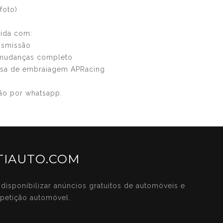
foto)
ida com:
ansmissão
 mudanças completo
nsa de embraiagem APRacing
ão por whatsapp.
IAUTO.COM
disponibilizar anúncios gratuitos de automóveis e
petição automóvel.