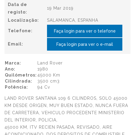
Data de
19 Mar 2019
registo:
Localização:
SALAMANCA, ESPANHA
Telefone:
Faça login para ver o telefone
Email:
Faça login para ver o e-mail
Marca:
Land Rover
Ano:
1980
Quilómetros:
45000 Km
Cilindrada:
3500 cm3
Potência:
94 Cv
LAND ROVER SANTANA 109 6 CILINDROS, SOLO 45000
KM DESDE ORIGEN, MUY BUEN ESTADO, NUNCA FUERA
DE CARRETERA, VEHICULO PROCEDENTE MINISTERIO
DEL INTERIOR, POLICIA,
45000 KM, ITV RECIEN PASADA, REVISADO, AIRE
ACONDICIONADO, DOS DEPOSITOS DE COMBUSTIBLE,