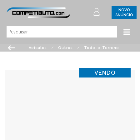
NOVO
ANÚNCIO
Veículos
/
Outros
/
Todo-o-Terreno
VENDO