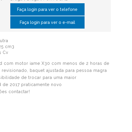
Faça login para ver o telefone
Faça login para ver o e-mail
utra
25 cm3
1 Cv
pid com motor iame X30 com menos de 2 horas de
 revisionado, baquet ajustada para pessoa magra
bilidade de trocar para uma maior
id de 2017 praticamente novo
ões contactar!