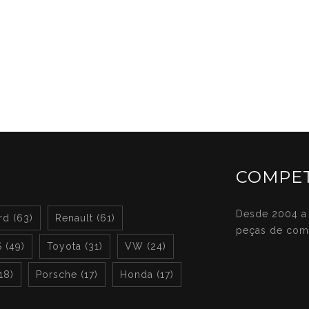
COMPET
Desde 2004 a 
rd (63)
Renault (61)
peças de com
 (49)
Toyota (31)
VW (24)
(18)
Porsche (17)
Honda (17)