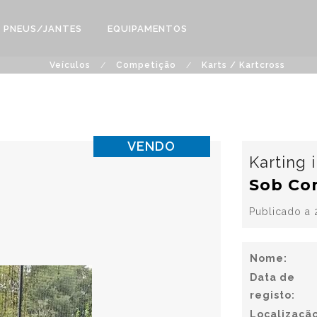
PNEUS/JANTES
EQUIPAMENTOS
Veículos
/
Competição
/
Karts / Kartcross
VENDO
Karting 
Sob Co
Publicado a 
Nome:
Data de
registo:
Localização