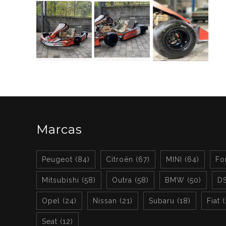
Marcas
Peugeot (84)
Citroën (67)
MINI (64)
Fo
Mitsubishi (58)
Outra (58)
BMW (50)
DS
Opel (24)
Nissan (21)
Subaru (18)
Fiat 
Seat (12)