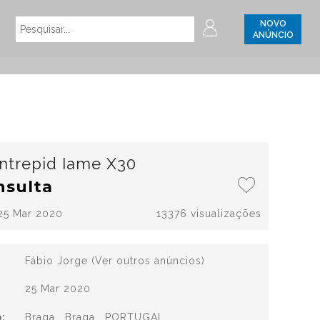
NOVO
ANÚNCIO
intrepid Iame X30
nsulta
25 Mar 2020
13376 visualizações
Fábio Jorge
(Ver outros anúncios)
25 Mar 2020
:
Braga , Braga , PORTUGAL