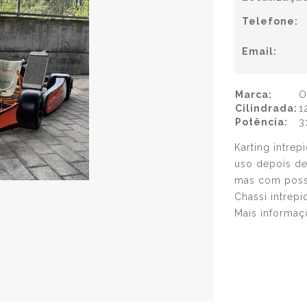
Telefone:
Email:
Marca:
O
Cilindrada:
1
Potência:
3
Karting intre
uso depois de
mas com possi
Chassi intrep
Mais informaç